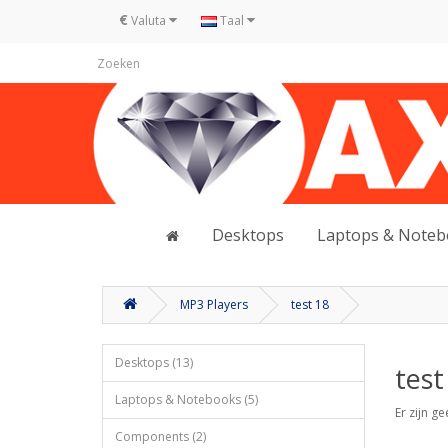
€
Valuta
Taal
Desktops
Laptops & Note
MP3 Players
test 18
Desktops (13)
test
Laptops & Notebooks (5)
Er zijn g
Components (2)