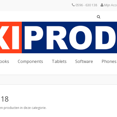
0596 - 630 138
Mijn Acc
books
Components
Tablets
Software
Phones
 18
een producten in deze categorie.