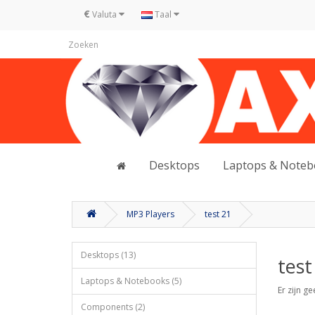
€
Valuta
Taal
Desktops
Laptops & Note
MP3 Players
test 21
Desktops (13)
test
Laptops & Notebooks (5)
Er zijn g
Components (2)