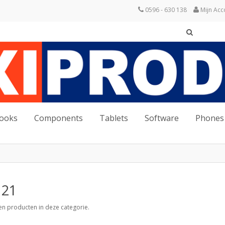
0596 - 630 138
Mijn Acc
books
Components
Tablets
Software
Phones
 21
een producten in deze categorie.